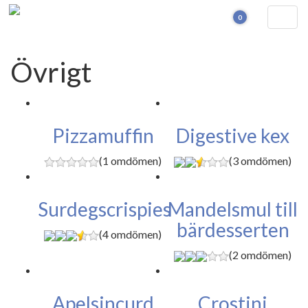
Togg
0
navig
Din varukorg är tom!
Övrigt
Pizzamuffin
Digestive kex
(1 omdömen)
(3 omdömen)
Surdegscrispies
Mandelsmul till
bärdesserten
(4 omdömen)
(2 omdömen)
Apelsincurd
Crostini