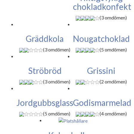
chokladkonfekt
(3 omdömen)
Gräddkola
Nougatchoklad
(3 omdömen)
(5 omdömen)
Ströbröd
Grissini
(3 omdömen)
(2 omdömen)
Jordgubbsglass
Godismarmelad
(5 omdömen)
(4 omdömen)