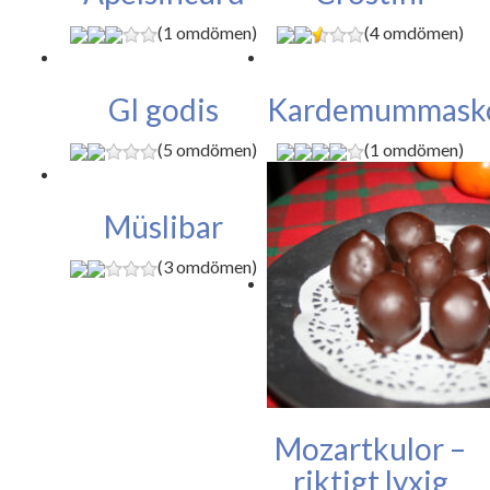
(1 omdömen)
(4 omdömen)
GI godis
Kardemummask
(5 omdömen)
(1 omdömen)
Müslibar
(3 omdömen)
Mozartkulor –
riktigt lyxig