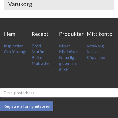
Varukorg
Hem
Recept
Produkter
Mitt konto
Inspiration
Bröd
Mixer
Varukorg
Om företaget
Muffin
Mjölmixer
Kassan
Bullar
Naturligt
Köpvillkor
Maträtter
glutenfria
mixer