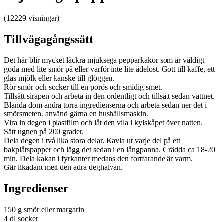
(12229 visningar)
Tillvägagångssätt
Det här blir mycket läckra mjuksega pepparkakor som är väldigt
goda med lite smör på eller varför inte lite ädelost. Gott till kaffe, ett
glas mjölk eller kanske till glöggen.
Rör smör och socker till en porös och smidig smet.
Tillsätt sirapen och arbeta in den ordentligt och tillsätt sedan vattnet.
Blanda dom andra torra ingredienserna och arbeta sedan ner det i
smörsmeten. använd gärna en hushållsmaskin.
Vira in degen i plastfilm och låt den vila i kylskåpet över natten.
Sätt ugnen på 200 grader.
Dela degen i två lika stora delar. Kavla ut varje del på ett
bakplåtspapper och lägg det sedan i en långpanna. Grädda ca 18-20
min. Dela kakan i fyrkanter medans den fortfarande är varm.
Gär likadant med den adra deghalvan.
Ingredienser
150 g smör eller margarin
4 dl socker