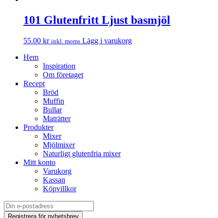
101 Glutenfritt Ljust basmjöl
55.00
kr
Lägg i varukorg
inkl. moms
Hem
Inspiration
Om företaget
Recept
Bröd
Muffin
Bullar
Maträtter
Produkter
Mixer
Mjölmixer
Naturligt glutenfria mixer
Mitt konto
Varukorg
Kassan
Köpvillkor