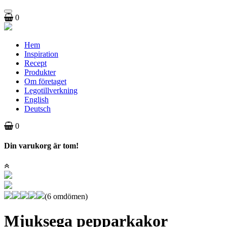
Toggle
0
navigation
Hem
Inspiration
Recept
Produkter
Om företaget
Legotillverkning
English
Deutsch
0
Din varukorg är tom!
(6 omdömen)
Mjuksega pepparkakor