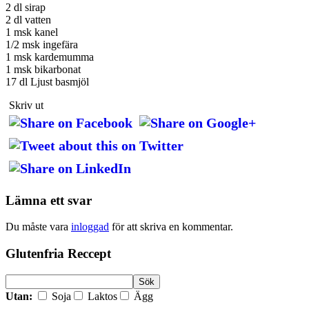
2 dl sirap
2 dl vatten
1 msk kanel
1/2 msk ingefära
1 msk kardemumma
1 msk bikarbonat
17 dl Ljust basmjöl
Skriv ut
Lämna ett svar
Du måste vara
inloggad
för att skriva en kommentar.
Glutenfria Reccept
Utan:
Soja
Laktos
Ägg