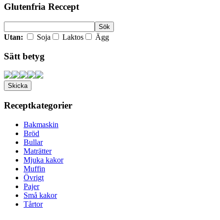
Glutenfria Reccept
Utan:
Soja
Laktos
Ägg
Sätt betyg
Receptkategorier
Bakmaskin
Bröd
Bullar
Maträtter
Mjuka kakor
Muffin
Övrigt
Pajer
Små kakor
Tårtor