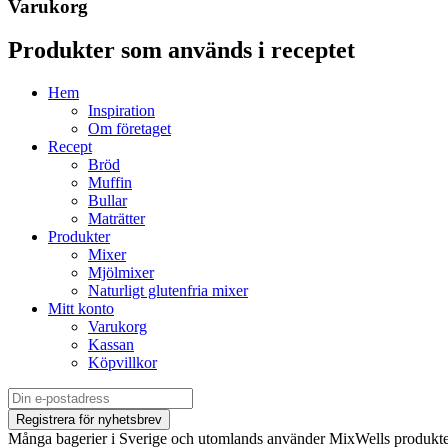
Varukorg
Produkter som används i receptet
Hem
Inspiration
Om företaget
Recept
Bröd
Muffin
Bullar
Maträtter
Produkter
Mixer
Mjölmixer
Naturligt glutenfria mixer
Mitt konto
Varukorg
Kassan
Köpvillkor
Många bagerier i Sverige och utomlands använder MixWells produkter