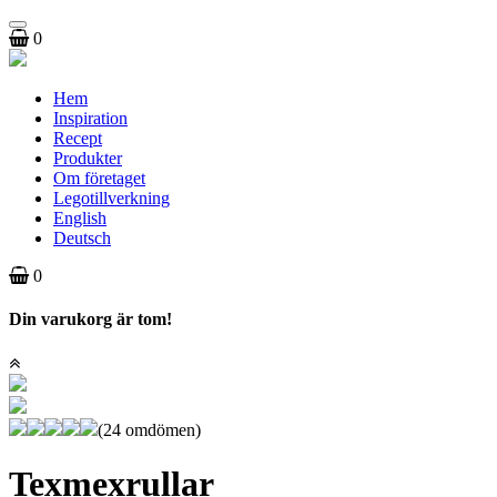
Toggle
0
navigation
Hem
Inspiration
Recept
Produkter
Om företaget
Legotillverkning
English
Deutsch
0
Din varukorg är tom!
(24 omdömen)
Texmexrullar