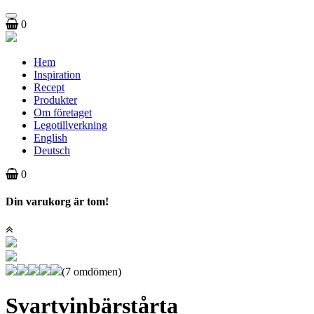
Toggle
0
navigation
Hem
Inspiration
Recept
Produkter
Om företaget
Legotillverkning
English
Deutsch
0
Din varukorg är tom!
(7 omdömen)
Svartvinbärstårta