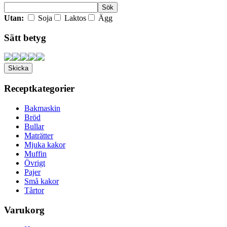
Utan:
Soja
Laktos
Ägg
Sätt betyg
Receptkategorier
Bakmaskin
Bröd
Bullar
Maträtter
Mjuka kakor
Muffin
Övrigt
Pajer
Små kakor
Tårtor
Varukorg