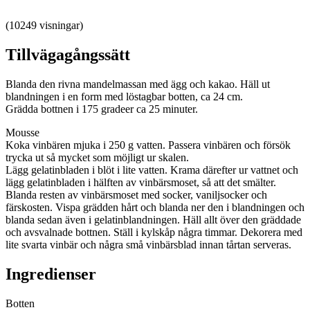
(10249 visningar)
Tillvägagångssätt
Blanda den rivna mandelmassan med ägg och kakao. Häll ut
blandningen i en form med löstagbar botten, ca 24 cm.
Grädda bottnen i 175 gradeer ca 25 minuter.
Mousse
Koka vinbären mjuka i 250 g vatten. Passera vinbären och försök
trycka ut så mycket som möjligt ur skalen.
Lägg gelatinbladen i blöt i lite vatten. Krama därefter ur vattnet och
lägg gelatinbladen i hälften av vinbärsmoset, så att det smälter.
Blanda resten av vinbärsmoset med socker, vaniljsocker och
färskosten. Vispa grädden hårt och blanda ner den i blandningen och
blanda sedan även i gelatinblandningen. Häll allt över den gräddade
och avsvalnade bottnen. Ställ i kylskåp några timmar. Dekorera med
lite svarta vinbär och några små vinbärsblad innan tårtan serveras.
Ingredienser
Botten