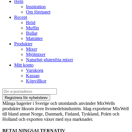
Hem
Inspiration
Om företaget
Recept
Bröd
Muffin
Bullar
Maträtter
Produkter
Mixer
Mjölmixer
Naturligt glutenfria mixer
Mitt konto
Varukorg
Kassan
Köpvillkor
Många bagerier i Sverige och utomlands använder MixWells
produkter liksom även livsmedelsindustrin. Idag exporterar MixWell
till bland annat Norge, Danmark, Finland, Tyskland, Polen och
Holland och exporten växer med nya marknader.
BETALNINGSALTERNATIV