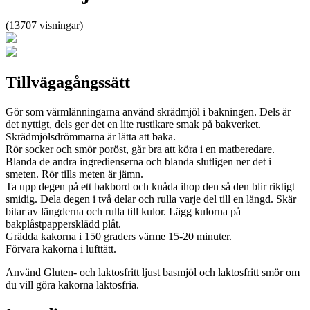
(13707 visningar)
Tillvägagångssätt
Gör som värmlänningarna använd skrädmjöl i bakningen. Dels är
det nyttigt, dels ger det en lite rustikare smak på bakverket.
Skrädmjölsdrömmarna är lätta att baka.
Rör socker och smör poröst, går bra att köra i en matberedare.
Blanda de andra ingredienserna och blanda slutligen ner det i
smeten. Rör tills meten är jämn.
Ta upp degen på ett bakbord och knåda ihop den så den blir riktigt
smidig. Dela degen i två delar och rulla varje del till en längd. Skär
bitar av längderna och rulla till kulor. Lägg kulorna på
bakplåstpappersklädd plåt.
Grädda kakorna i 150 graders värme 15-20 minuter.
Förvara kakorna i lufttätt.
Använd Gluten- och laktosfritt ljust basmjöl och laktosfritt smör om
du vill göra kakorna laktosfria.