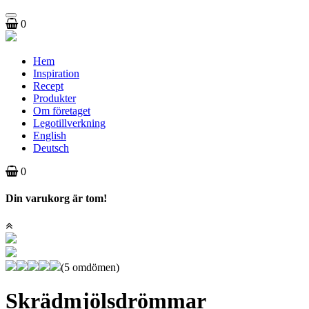
Toggle
0
navigation
Hem
Inspiration
Recept
Produkter
Om företaget
Legotillverkning
English
Deutsch
0
Din varukorg är tom!
(5 omdömen)
Skrädmjölsdrömmar