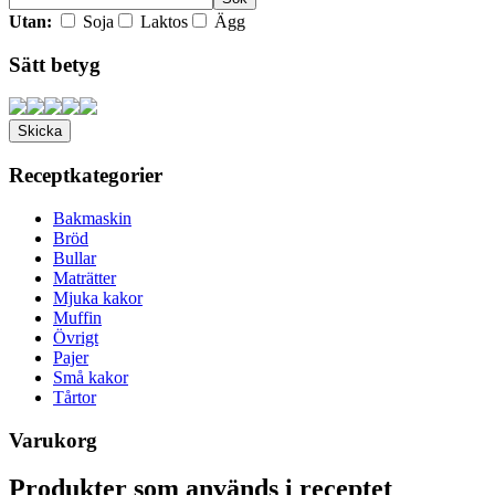
Utan:
Soja
Laktos
Ägg
Sätt betyg
Receptkategorier
Bakmaskin
Bröd
Bullar
Maträtter
Mjuka kakor
Muffin
Övrigt
Pajer
Små kakor
Tårtor
Varukorg
Produkter som används i receptet