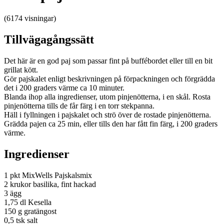
(6174 visningar)
Tillvägagångssätt
Det här är en god paj som passar fint på buffébordet eller till en bit
grillat kött.
Gör pajskalet enligt beskrivningen på förpackningen och förgrädda
det i 200 graders värme ca 10 minuter.
Blanda ihop alla ingredienser, utom pinjenötterna, i en skål. Rosta
pinjenötterna tills de får färg i en torr stekpanna.
Häll i fyllningen i pajskalet och strö över de rostade pinjenötterna.
Grädda pajen ca 25 min, eller tills den har fått fin färg, i 200 graders
värme.
Ingredienser
1 pkt MixWells Pajskalsmix
2 krukor basilika, fint hackad
3 ägg
1,75 dl Kesella
150 g gratängost
0,5 tsk salt