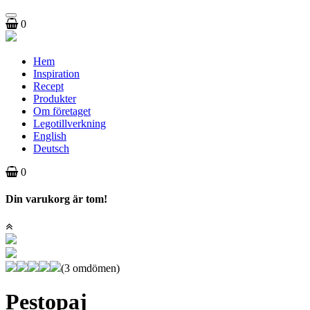
Toggle
0
navigation
Hem
Inspiration
Recept
Produkter
Om företaget
Legotillverkning
English
Deutsch
0
Din varukorg är tom!
(3 omdömen)
Pestopaj