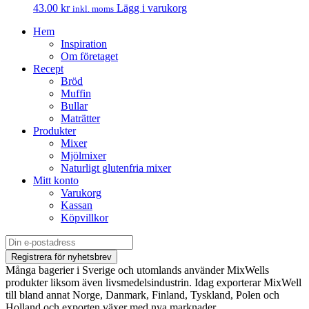
43.00
kr
Lägg i varukorg
inkl. moms
Hem
Inspiration
Om företaget
Recept
Bröd
Muffin
Bullar
Maträtter
Produkter
Mixer
Mjölmixer
Naturligt glutenfria mixer
Mitt konto
Varukorg
Kassan
Köpvillkor
Många bagerier i Sverige och utomlands använder MixWells
produkter liksom även livsmedelsindustrin. Idag exporterar MixWell
till bland annat Norge, Danmark, Finland, Tyskland, Polen och
Holland och exporten växer med nya marknader.