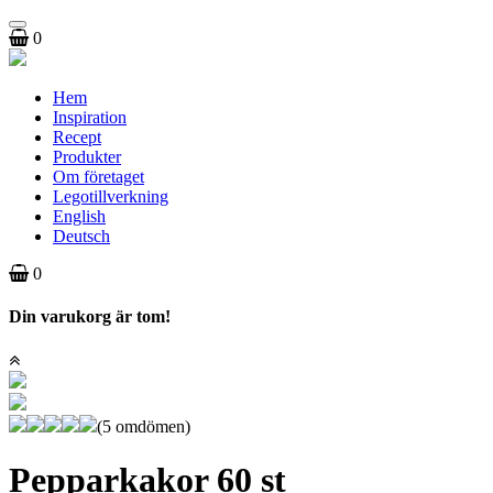
Toggle
0
navigation
Hem
Inspiration
Recept
Produkter
Om företaget
Legotillverkning
English
Deutsch
0
Din varukorg är tom!
(5 omdömen)
Pepparkakor 60 st