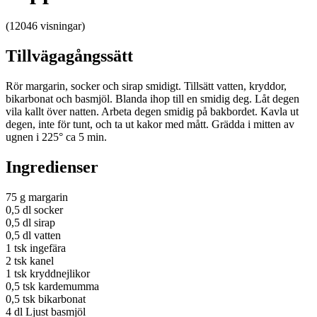
(12046 visningar)
Tillvägagångssätt
Rör margarin, socker och sirap smidigt. Tillsätt vatten, kryddor,
bikarbonat och basmjöl. Blanda ihop till en smidig deg. Låt degen
vila kallt över natten. Arbeta degen smidig på bakbordet. Kavla ut
degen, inte för tunt, och ta ut kakor med mått. Grädda i mitten av
ugnen i 225° ca 5 min.
Ingredienser
75 g margarin
0,5 dl socker
0,5 dl sirap
0,5 dl vatten
1 tsk ingefära
2 tsk kanel
1 tsk kryddnejlikor
0,5 tsk kardemumma
0,5 tsk bikarbonat
4 dl Ljust basmjöl