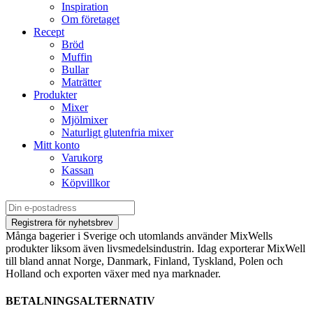
Inspiration
Om företaget
Recept
Bröd
Muffin
Bullar
Maträtter
Produkter
Mixer
Mjölmixer
Naturligt glutenfria mixer
Mitt konto
Varukorg
Kassan
Köpvillkor
Många bagerier i Sverige och utomlands använder MixWells
produkter liksom även livsmedelsindustrin. Idag exporterar MixWell
till bland annat Norge, Danmark, Finland, Tyskland, Polen och
Holland och exporten växer med nya marknader.
BETALNINGSALTERNATIV