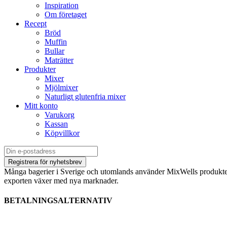
Inspiration
Om företaget
Recept
Bröd
Muffin
Bullar
Maträtter
Produkter
Mixer
Mjölmixer
Naturligt glutenfria mixer
Mitt konto
Varukorg
Kassan
Köpvillkor
Många bagerier i Sverige och utomlands använder MixWells produkter
exporten växer med nya marknader.
BETALNINGSALTERNATIV