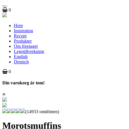
Toggle
0
navigation
Hem
Inspiration
Recept
Produkter
Om företaget
Legotillverkning
English
Deutsch
0
Din varukorg är tom!
(14933 omdömen)
Morotsmuffins