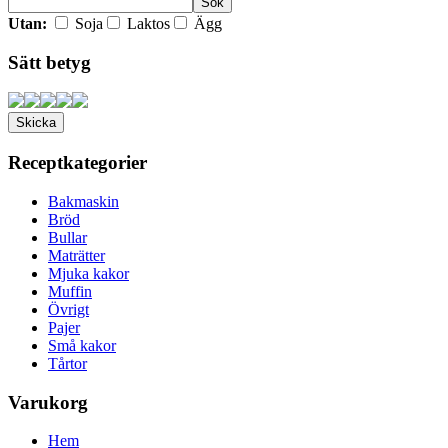
Utan:
Soja
Laktos
Ägg
Sätt betyg
Receptkategorier
Bakmaskin
Bröd
Bullar
Maträtter
Mjuka kakor
Muffin
Övrigt
Pajer
Små kakor
Tårtor
Varukorg
Hem