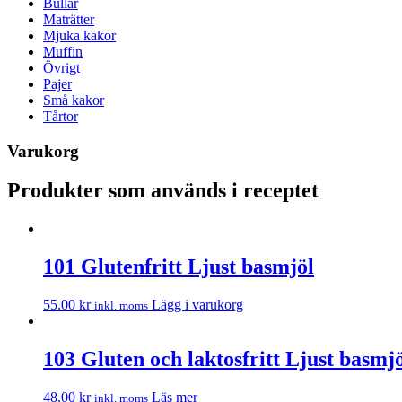
Bullar
Maträtter
Mjuka kakor
Muffin
Övrigt
Pajer
Små kakor
Tårtor
Varukorg
Produkter som används i receptet
101 Glutenfritt Ljust basmjöl
55.00
kr
Lägg i varukorg
inkl. moms
103 Gluten och laktosfritt Ljust basmj
48.00
kr
Läs mer
inkl. moms