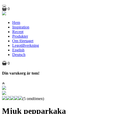
Toggle
0
navigation
Hem
Inspiration
Recept
Produkter
Om företaget
Legotillverkning
English
Deutsch
0
Din varukorg är tom!
(5 omdömen)
Mjuk pepparkaka