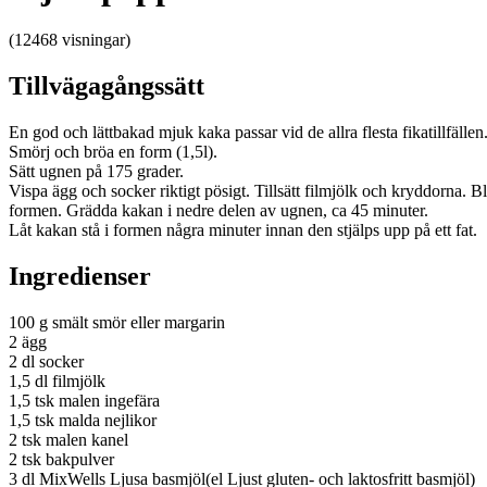
(12468 visningar)
Tillvägagångssätt
En god och lättbakad mjuk kaka passar vid de allra flesta fikatillfällen
Smörj och bröa en form (1,5l).
Sätt ugnen på 175 grader.
Vispa ägg och socker riktigt pösigt. Tillsätt filmjölk och kryddorna. 
formen. Grädda kakan i nedre delen av ugnen, ca 45 minuter.
Låt kakan stå i formen några minuter innan den stjälps upp på ett fat.
Ingredienser
100 g smält smör eller margarin
2 ägg
2 dl socker
1,5 dl filmjölk
1,5 tsk malen ingefära
1,5 tsk malda nejlikor
2 tsk malen kanel
2 tsk bakpulver
3 dl MixWells Ljusa basmjöl(el Ljust gluten- och laktosfritt basmjöl)