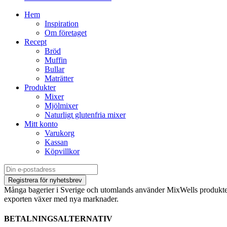
Hem
Inspiration
Om företaget
Recept
Bröd
Muffin
Bullar
Maträtter
Produkter
Mixer
Mjölmixer
Naturligt glutenfria mixer
Mitt konto
Varukorg
Kassan
Köpvillkor
Många bagerier i Sverige och utomlands använder MixWells produkter
exporten växer med nya marknader.
BETALNINGSALTERNATIV