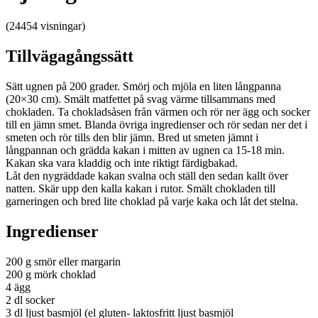
(24454 visningar)
Tillvägagångssätt
Sätt ugnen på 200 grader. Smörj och mjöla en liten långpanna
(20×30 cm). Smält matfettet på svag värme tillsammans med
chokladen. Ta chokladsåsen från värmen och rör ner ägg och socker
till en jämn smet. Blanda övriga ingredienser och rör sedan ner det i
smeten och rör tills den blir jämn. Bred ut smeten jämnt i
långpannan och grädda kakan i mitten av ugnen ca 15-18 min.
Kakan ska vara kladdig och inte riktigt färdigbakad.
Låt den nygräddade kakan svalna och ställ den sedan kallt över
natten. Skär upp den kalla kakan i rutor. Smält chokladen till
garneringen och bred lite choklad på varje kaka och låt det stelna.
Ingredienser
200 g smör eller margarin
200 g mörk choklad
4 ägg
2 dl socker
3 dl ljust basmjöl (el gluten- laktosfritt ljust basmjöl