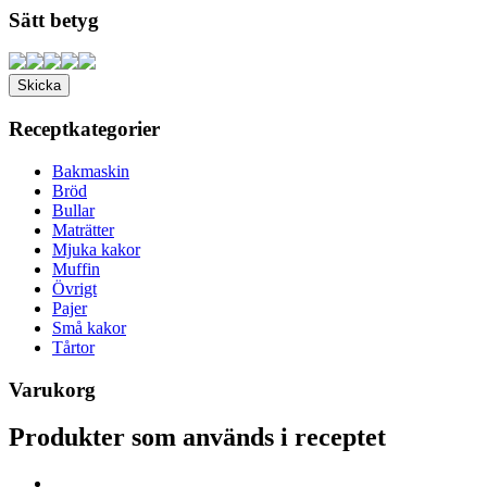
Sätt betyg
Receptkategorier
Bakmaskin
Bröd
Bullar
Maträtter
Mjuka kakor
Muffin
Övrigt
Pajer
Små kakor
Tårtor
Varukorg
Produkter som används i receptet