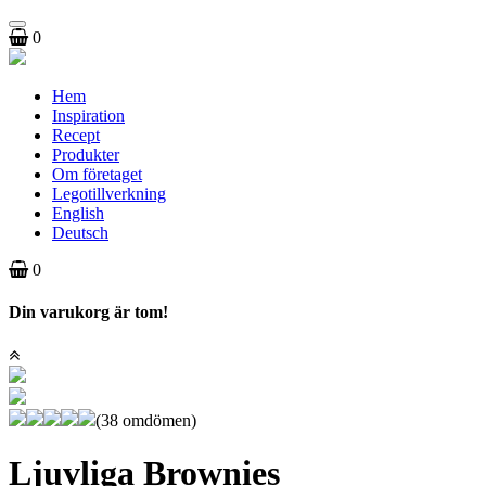
Toggle
0
navigation
Hem
Inspiration
Recept
Produkter
Om företaget
Legotillverkning
English
Deutsch
0
Din varukorg är tom!
(38 omdömen)
Ljuvliga Brownies