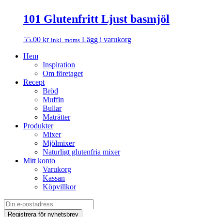
101 Glutenfritt Ljust basmjöl
55.00
kr
Lägg i varukorg
inkl. moms
Hem
Inspiration
Om företaget
Recept
Bröd
Muffin
Bullar
Maträtter
Produkter
Mixer
Mjölmixer
Naturligt glutenfria mixer
Mitt konto
Varukorg
Kassan
Köpvillkor