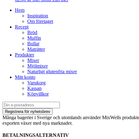
Hem
Inspiration
Om företaget
Recept
Bröd
Muffin
Bullar
Maträtter
Produkter
Mixer
Mjölmixer
Naturligt glutenfria mixer
Mitt konto
Varukorg
Kassan
Köpvillkor
Många bagerier i Sverige och utomlands använder MixWells produkter
exporten växer med nya marknader.
BETALNINGSALTERNATIV