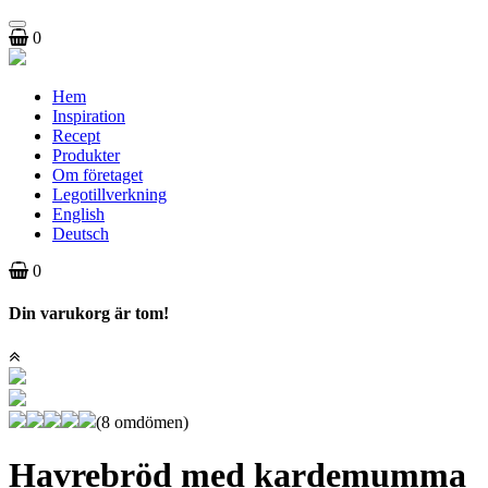
Toggle
0
navigation
Hem
Inspiration
Recept
Produkter
Om företaget
Legotillverkning
English
Deutsch
0
Din varukorg är tom!
(8 omdömen)
Havrebröd med kardemumma