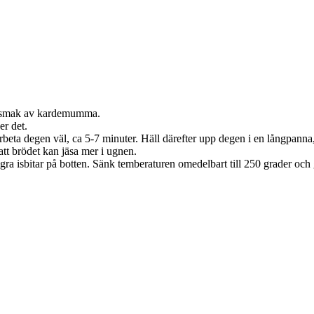
med smak av kardemumma.
er det.
 Arbeta degen väl, ca 5-7 minuter. Häll därefter upp degen i en långpanna
att brödet kan jäsa mer i ugnen.
ågra isbitar på botten. Sänk temberaturen omedelbart till 250 grader och