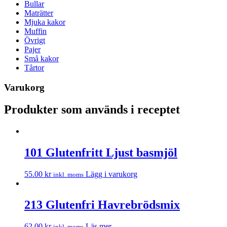
Bullar
Maträtter
Mjuka kakor
Muffin
Övrigt
Pajer
Små kakor
Tårtor
Varukorg
Produkter som används i receptet
101 Glutenfritt Ljust basmjöl
55.00
kr
Lägg i varukorg
inkl. moms
213 Glutenfri Havrebrödsmix
62.00
kr
Läs mer
inkl. moms