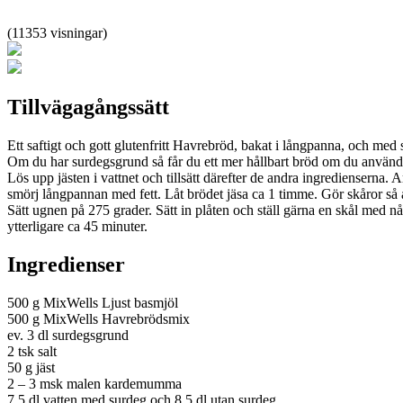
(11353 visningar)
Tillvägagångssätt
Ett saftigt och gott glutenfritt Havrebröd, bakat i långpanna, och 
Om du har surdegsgrund så får du ett mer hållbart bröd om du använd
Lös upp jästen i vattnet och tillsätt därefter de andra ingredienserna.
smörj långpannan med fett. Låt brödet jäsa ca 1 timme. Gör skåror så 
Sätt ugnen på 275 grader. Sätt in plåten och ställ gärna en skål med n
ytterligare ca 45 minuter.
Ingredienser
500 g MixWells Ljust basmjöl
500 g MixWells Havrebrödsmix
ev. 3 dl surdegsgrund
2 tsk salt
50 g jäst
2 – 3 msk malen kardemumma
7,5 dl vatten med surdeg och 8,5 dl utan surdeg