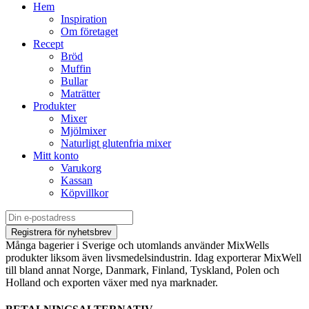
Hem
Inspiration
Om företaget
Recept
Bröd
Muffin
Bullar
Maträtter
Produkter
Mixer
Mjölmixer
Naturligt glutenfria mixer
Mitt konto
Varukorg
Kassan
Köpvillkor
Många bagerier i Sverige och utomlands använder MixWells
produkter liksom även livsmedelsindustrin. Idag exporterar MixWell
till bland annat Norge, Danmark, Finland, Tyskland, Polen och
Holland och exporten växer med nya marknader.