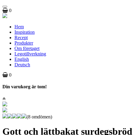
Toggle
0
navigation
Hem
Inspiration
Recept
Produkter
Om företaget
Legotillverkning
English
Deutsch
0
Din varukorg är tom!
(8 omdömen)
Gott och lättbakat surdegsbröd