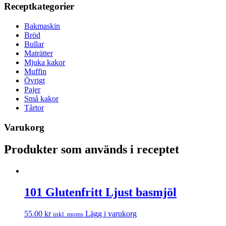
Receptkategorier
Bakmaskin
Bröd
Bullar
Maträtter
Mjuka kakor
Muffin
Övrigt
Pajer
Små kakor
Tårtor
Varukorg
Produkter som används i receptet
101 Glutenfritt Ljust basmjöl
55.00
kr
Lägg i varukorg
inkl. moms