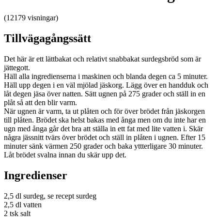
(12179 visningar)
Tillvägagångssätt
Det här är ett lättbakat och relativt snabbakat surdegsbröd som är
jättegott.
Häll alla ingredienserna i maskinen och blanda degen ca 5 minuter.
Häll upp degen i en väl mjölad jäskorg. Lägg över en handduk och
låt degen jäsa över natten. Sätt ugnen på 275 grader och ställ in en
plåt så att den blir varm.
När ugnen är varm, ta ut plåten och för över brödet från jäskorgen
till plåten. Brödet ska helst bakas med ånga men om du inte har en
ugn med ånga går det bra att ställa in ett fat med lite vatten i. Skär
några jässnitt tvärs över brödet och ställ in plåten i ugnen. Efter 15
minuter sänk värmen 250 grader och baka yttterligare 30 minuter.
Låt brödet svalna innan du skär upp det.
Ingredienser
2,5 dl surdeg, se recept surdeg
2,5 dl vatten
2 tsk salt