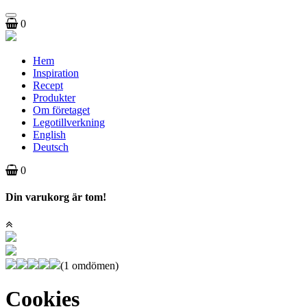
Toggle
0
navigation
Hem
Inspiration
Recept
Produkter
Om företaget
Legotillverkning
English
Deutsch
0
Din varukorg är tom!
(1 omdömen)
Cookies