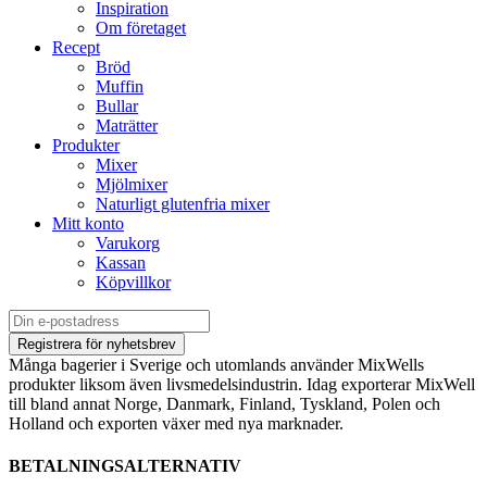
Inspiration
Om företaget
Recept
Bröd
Muffin
Bullar
Maträtter
Produkter
Mixer
Mjölmixer
Naturligt glutenfria mixer
Mitt konto
Varukorg
Kassan
Köpvillkor
Många bagerier i Sverige och utomlands använder MixWells
produkter liksom även livsmedelsindustrin. Idag exporterar MixWell
till bland annat Norge, Danmark, Finland, Tyskland, Polen och
Holland och exporten växer med nya marknader.
BETALNINGSALTERNATIV