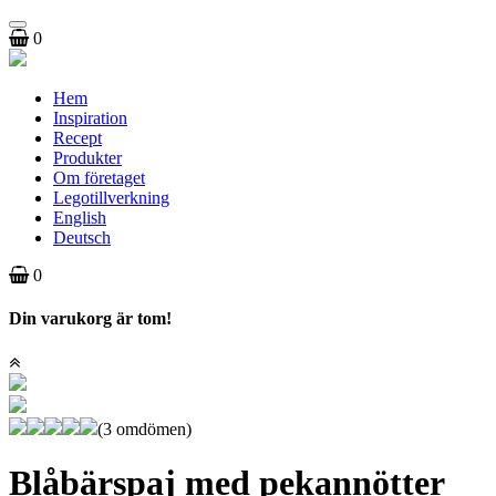
Toggle
0
navigation
Hem
Inspiration
Recept
Produkter
Om företaget
Legotillverkning
English
Deutsch
0
Din varukorg är tom!
(3 omdömen)
Blåbärspaj med pekannötter