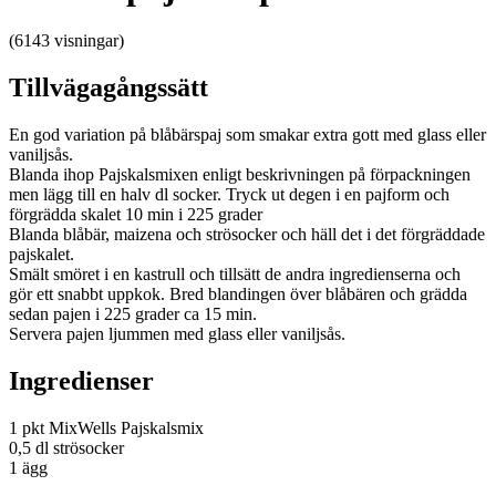
(6143 visningar)
Tillvägagångssätt
En god variation på blåbärspaj som smakar extra gott med glass eller
vaniljsås.
Blanda ihop Pajskalsmixen enligt beskrivningen på förpackningen
men lägg till en halv dl socker. Tryck ut degen i en pajform och
förgrädda skalet 10 min i 225 grader
Blanda blåbär, maizena och strösocker och häll det i det förgräddade
pajskalet.
Smält smöret i en kastrull och tillsätt de andra ingredienserna och
gör ett snabbt uppkok. Bred blandingen över blåbären och grädda
sedan pajen i 225 grader ca 15 min.
Servera pajen ljummen med glass eller vaniljsås.
Ingredienser
1 pkt MixWells Pajskalsmix
0,5 dl strösocker
1 ägg