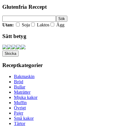
Glutenfria Reccept
Utan:
Soja
Laktos
Ägg
Sätt betyg
Receptkategorier
Bakmaskin
Bröd
Bullar
Maträtter
Mjuka kakor
Muffin
Övrigt
Pajer
Små kakor
Tårtor