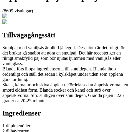
(8699 visningar)
Tillvägagångssätt
Smulpaj med vaniljsås är alltid jättegott. Dessutom är det roligt för
det brukar gå snabbt att göra en smulpaj. Det här receptet ger en
riktigt smakfylld paj som bör njutas ljummen med vaniljsås eller
vaniljglass.
Blanda förs ihopa ingredienserna till smuldegen. Blanda ihop
ordentligt och ställ det sedan i kylskåpet under tiden som äpplena
görs iordning.
Skala, kärna ur och skiva äpplena. Fördela sedan äppelskivorna i en
smord eldfast form. Blanda socker och kanel och strö över
äppelskivorna. Strö slutligen över smuldegen. Grädda pajen i 225
grader ca 20-25 minuter.
Ingredienser
1 dl pinjenötter
2 dl havregryn