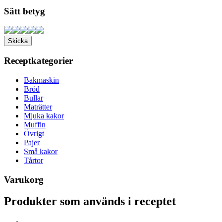
Sätt betyg
Receptkategorier
Bakmaskin
Bröd
Bullar
Maträtter
Mjuka kakor
Muffin
Övrigt
Pajer
Små kakor
Tårtor
Varukorg
Produkter som används i receptet