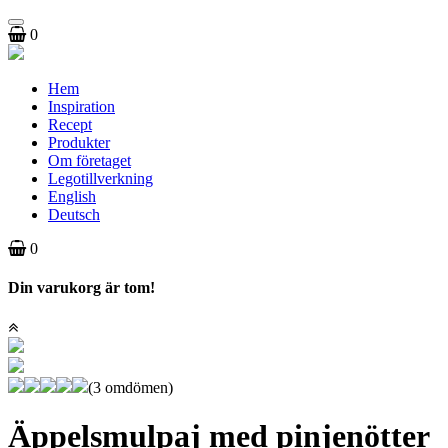
Toggle
0
navigation
Hem
Inspiration
Recept
Produkter
Om företaget
Legotillverkning
English
Deutsch
0
Din varukorg är tom!
(3 omdömen)
Äppelsmulpaj med pinjenötter