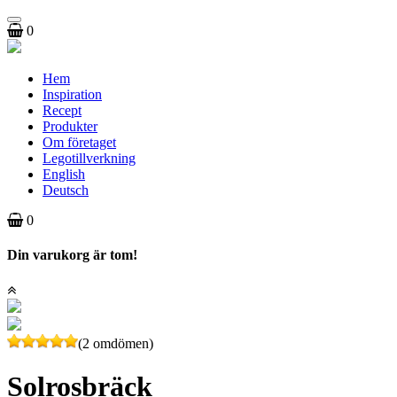
Toggle
0
navigation
Hem
Inspiration
Recept
Produkter
Om företaget
Legotillverkning
English
Deutsch
0
Din varukorg är tom!
(2 omdömen)
Solrosbräck