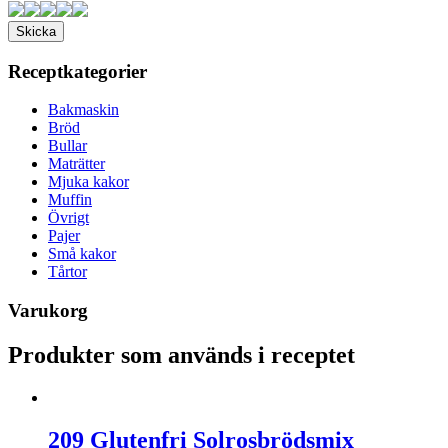
Receptkategorier
Bakmaskin
Bröd
Bullar
Maträtter
Mjuka kakor
Muffin
Övrigt
Pajer
Små kakor
Tårtor
Varukorg
Produkter som används i receptet
209 Glutenfri Solrosbrödsmix