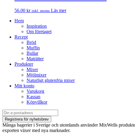
56.00
kr
Läs mer
inkl. moms
Hem
Inspiration
Om företaget
Recept
Bröd
Muffin
Bullar
Maträtter
Produkter
Mixer
Mjölmixer
Naturligt glutenfria mixer
Mitt konto
Varukorg
Kassan
Köpvillkor
Många bagerier i Sverige och utomlands använder MixWells produkter
exporten växer med nya marknader.